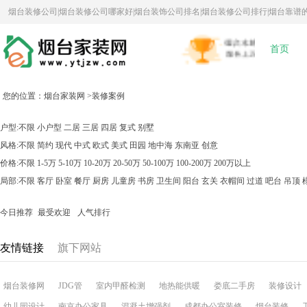
烟台装修公司|烟台装修公司哪家好|烟台装饰公司排名|烟台装修公司排行|烟台靠谱
首页
您的位置：
烟台家装网
>
装修案例
户型:
不限
小户型
二居
三居
四居
复式
别墅
风格:
不限
简约
现代
中式
欧式
美式
田园
地中海
东南亚
创意
价格:
不限
1-5万
5-10万
10-20万
20-50万
50-100万
100-200万
200万以上
局部:
不限
客厅
卧室
餐厅
厨房
儿童房
书房
卫生间
阳台
玄关
衣帽间
过道
吧台
吊顶
今日推荐
最受欢迎
人气排行
友情链接
旗下网站
烟台装修网
JDG管
室内甲醛检测
地热能供暖
娄底二手房
装修设计
幼儿园设计
南京办公家具
混凝土增强剂
成都办公室装修
烟台装修